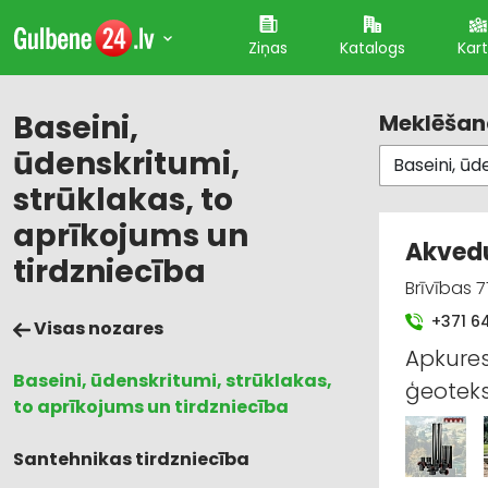
Ziņas
Katalogs
Kar
Baseini,
Meklēšana
ūdenskritumi,
strūklakas, to
aprīkojums un
Akvedu
tirdzniecība
Brīvības 
+371 6
Visas nozares
Apkures
Baseini, ūdenskritumi, strūklakas,
ģeoteks
to aprīkojums un tirdzniecība
Santehnikas tirdzniecība