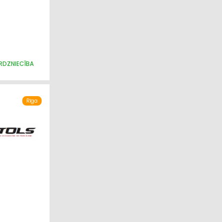
IRDZNIECĪBA
Rīga