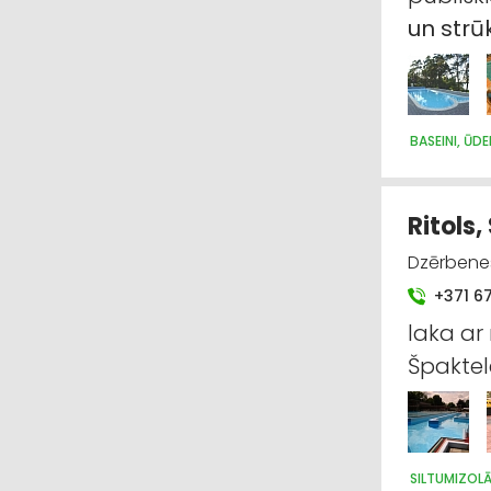
un
strū
BASEINI, ŪD
Ritols,
Dzērbenes
+371 6
laka a
Špakte
SILTUMIZOLĀ