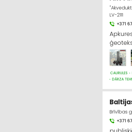
"Akvedukti
LV-2111
+371 6
Apkures
ģeoteks
CAURULES
DĀRZA TEHN
SANTEHNIK
SŪKŅI, PUMP
Baltija
Brīvības 
+371 6
publisk