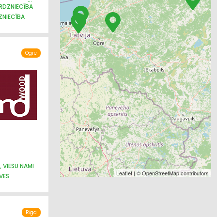
IRDZNIECĪBA
ZNIECĪBA
Ogre
 VIESU NAMI
Leaflet
| ©
OpenStreetMap
contributors
VES
Rīga