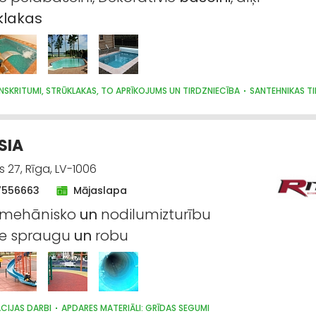
klakas
ENSKRITUMI, STRŪKLAKAS, TO APRĪKOJUMS UN TIRDZNIECĪBA
SANTEHNIKAS T
 SIA
 27, Rīga, LV-1006
7556663
Mājaslapa
r mehānisko
un
nodilumizturību
le spraugu
un
robu
CIJAS DARBI
APDARES MATERIĀLI: GRĪDAS SEGUMI