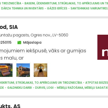
S TIRDZNIECĪBA
BASEINI, ŪDENSKRITUMI, STRŪKLAKAS, TO APRĪKOJUMS UN T
DĀRZA TEHNIKA UN INVENTĀRS
GĀZES IERĪCES
SANTEHNIKAS VAIRUMTIRD
IKA, APKURES IEKĀRTAS
SŪKŅI, PUMPJI, VĀRSTI, VENTIĻI
DE UN KANALIZĀCIJA
d, SIA
Suntažu pagasts, Ogres nov., LV-5060
9250115
Mājaslapa
ojumiem iekšpusē, vāks ar gumijas
s malu, ar
ENSKRITUMI, STRŪKLAKAS, TO APRĪKOJUMS UN TIRDZNIECĪBA
ATPŪTAS BĀZES,
ĀDE
GALDNIEKU DARBI
DURVIS, LOGI
MĒBEĻU RAŽOŠANA, MĒBEĻU SAGATA
DZNIECĪBA
kts, AS