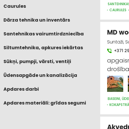
SANTEHNIKA
Caurules
CAURULES
SILTUMTEHN
Dārza tehnika un inventārs
ŪDENSAPGĀ
MD woo
Santehnikas vairumtirdzniecība
Suntaži, 
Siltumtehnika, apkures iekārtas
+371 2
apgaism
Sūkņi, pumpji, vārsti, ventiļi
drošība
Ūdensapgāde un kanalizācija
Apdares darbi
BASEINI, ŪD
Apdares materiāli: grīdas segumi
KOKAPSTR
MĒBEĻU TIR
Akvedu