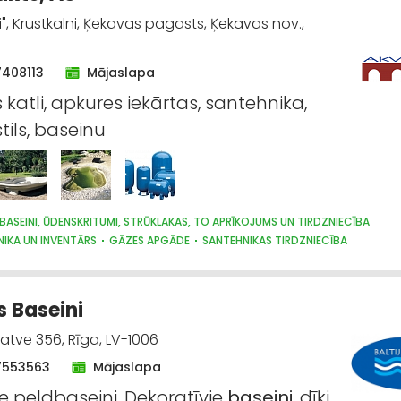
", Krustkalni, Ķekavas pagasts, Ķekavas nov.,
7408113
Mājaslapa
 katli, apkures iekārtas, santehnika,
tils, baseinu
BASEINI, ŪDENSKRITUMI, STRŪKLAKAS, TO APRĪKOJUMS UN TIRDZNIECĪBA
IKA UN INVENTĀRS
GĀZES APGĀDE
SANTEHNIKAS TIRDZNIECĪBA
AS VAIRUMTIRDZNIECĪBA
SILTUMTEHNIKA, APKURES IEKĀRTAS
JI, VĀRSTI, VENTIĻI
ŪDENSAPGĀDE UN KANALIZĀCIJA
s Baseini
gatve 356, Rīga, LV-1006
7553563
Mājaslapa
ie peldbaseini, Dekoratīvie
baseini
, dīķi