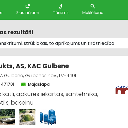
te
Sludinājumi
Tūrisms
Meklēšana
s rezultāti
kts, AS, KAC Gulbene
77, Gulbene, Gulbenes nov., LV-4401
4471701
Mājaslapa
 katli, apkures iekārtas, santehnika,
tils, baseinu