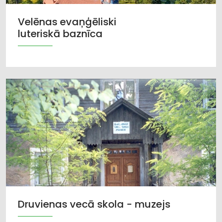
Velēnas evaņģēliski
luteriskā baznīca
Druvienas vecā skola - muzejs