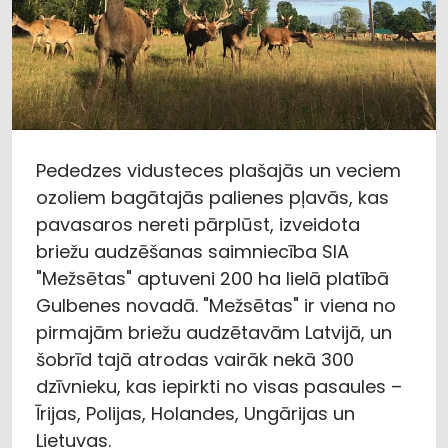
Pededzes vidusteces plašajās un veciem
ozoliem bagātajās palienes pļavās, kas
pavasaros nereti pārplūst, izveidota
briežu audzēšanas saimniecība SIA
"Mežsētas" aptuveni 200 ha lielā platībā
Gulbenes novadā. "Mežsētas" ir viena no
pirmajām briežu audzētavām Latvijā, un
šobrīd tajā atrodas vairāk nekā 300
dzīvnieku, kas iepirkti no visas pasaules –
Īrijas, Polijas, Holandes, Ungārijas un
Lietuvas.