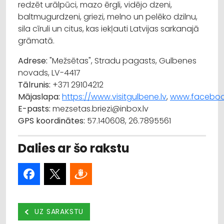
redzēt urālpūci, mazo ērgli, vidējo dzeni,
baltmugurdzeni, griezi, melno un pelēko dzilnu,
sila cīruli un citus, kas iekļauti Latvijas sarkanajā
grāmatā.
Adrese:
"Mežsētas", Stradu pagasts, Gulbenes
novads, LV-4417
Tālrunis:
+371 29104212
Mājaslapa:
https://www.visitgulbene.lv
,
www.facebook
E-pasts:
mezsetas.briezi@inbox.lv
GPS koordinātes:
57.140608, 26.7895561
Dalies ar šo rakstu
UZ SARAKSTU