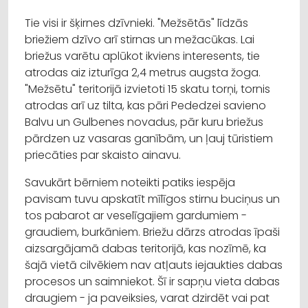
Tie visi ir šķirnes dzīvnieki. "Mežsētās" līdzās
briežiem dzīvo arī stirnas un mežacūkas. Lai
briežus varētu aplūkot ikviens interesents, tie
atrodas aiz izturīga 2,4 metrus augsta žoga.
"Mežsētu" teritorijā izvietoti 15 skatu torņi, tornis
atrodas arī uz tilta, kas pāri Pededzei savieno
Balvu un Gulbenes novadus, pār kuru briežus
pārdzen uz vasaras ganībām, un ļauj tūristiem
priecāties par skaisto ainavu.
Savukārt bērniem noteikti patiks iespēja
pavisam tuvu apskatīt mīlīgos stirnu buciņus un
tos pabarot ar veselīgajiem gardumiem -
graudiem, burkāniem. Briežu dārzs atrodas īpaši
aizsargājamā dabas teritorijā, kas nozīmē, ka
šajā vietā cilvēkiem nav atļauts iejaukties dabas
procesos un saimniekot. Šī ir sapņu vieta dabas
draugiem - ja paveiksies, varat dzirdēt vai pat