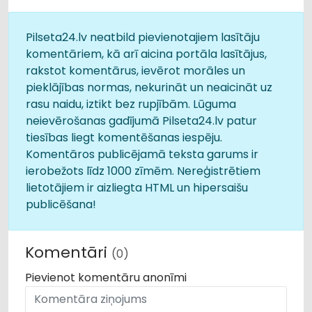
Pilseta24.lv neatbild pievienotajiem lasītāju
komentāriem, kā arī aicina portāla lasītājus,
rakstot komentārus, ievērot morāles un
pieklājības normas, nekurināt un neaicināt uz
rasu naidu, iztikt bez rupjībām. Lūguma
neievērošanas gadījumā Pilseta24.lv patur
tiesības liegt komentēšanas iespēju.
Komentāros publicējamā teksta garums ir
ierobežots līdz 1000 zīmēm. Nereģistrētiem
lietotājiem ir aizliegta HTML un hipersaišu
publicēšana!
Komentāri
(0)
Pievienot komentāru anonīmi