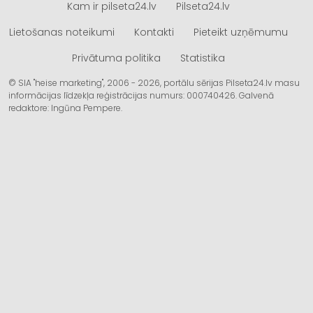
Kam ir pilseta24.lv
Pilseta24.lv
Lietošanas noteikumi
Kontakti
Pieteikt uzņēmumu
Privātuma politika
Statistika
© SIA "heise marketing", 2006 - 2026, portālu sērijas Pilseta24.lv masu
informācijas līdzekļa reģistrācijas numurs: 000740426. Galvenā
redaktore: Ingūna Pempere.