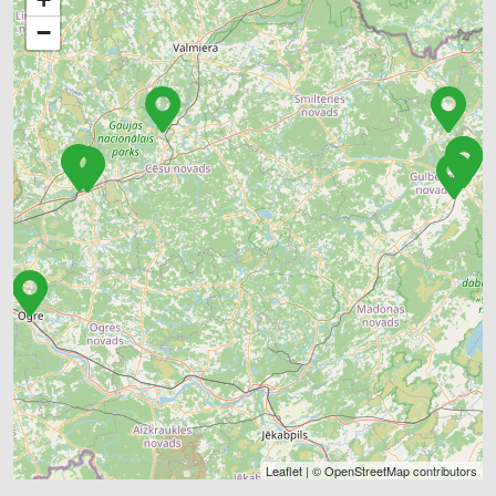
−
Leaflet
| ©
OpenStreetMap
contributors