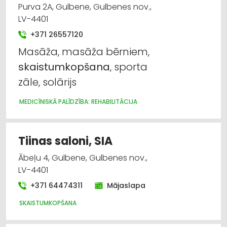
Purva 2A, Gulbene, Gulbenes nov.,
LV-4401
+371 26557120
Masāža, masāža bērniem,
skaistumkopšana
, sporta
zāle, solārijs
MEDICĪNISKĀ PALĪDZĪBA: REHABILITĀCIJA
Tiinas saloni, SIA
Ābeļu 4, Gulbene, Gulbenes nov.,
LV-4401
+371 64474311
Mājaslapa
SKAISTUMKOPŠANA