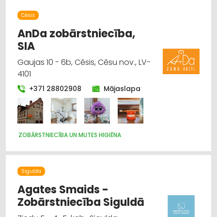
Cēsis
AnDa zobārstniecība,
SIA
Gaujas 10 - 6b, Cēsis, Cēsu nov., LV-
4101
+371 28802908
Mājaslapa
ZOBĀRSTNIECĪBA UN MUTES HIGIĒNA
Sigulda
Agates Smaids -
Zobārstniecība Siguldā