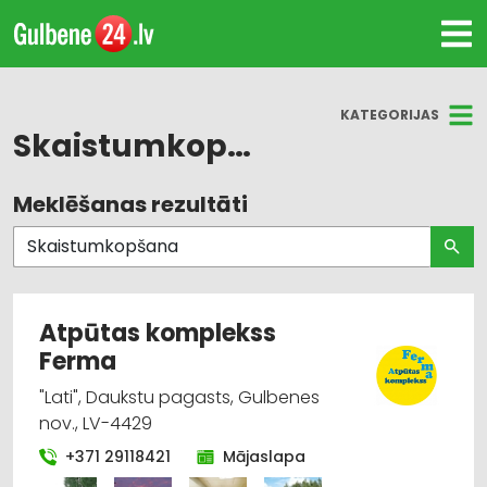
KATEGORIJAS
Skaistumkopšana
Meklēšanas rezultāti
Visas nozares
Skaistumkopšana
Zobārstniecība un mutes higiēna
Atpūtas komplekss
Ferma
Parfimērijas, kosmētikas tirdzniecība
"Lati", Daukstu pagasts, Gulbenes
Pirtis
nov., LV-4429
+371 29118421
Mājaslapa
Frizētavas