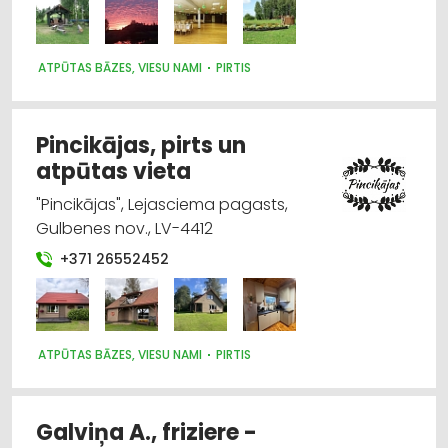
Medicīniskā palīdzība: ambulatorā
ATPŪTAS BĀZES, VIESU NAMI
PIRTIS
Atpūtas bāzes, viesu nami
Medicīnas tehnika, instrumenti, preces un
Pincikājas, pirts un
piederumi
atpūtas vieta
Medicīniskā palīdzība: rehabilitācija
"Pincikājas", Lejasciema pagasts,
Gulbenes nov., LV-4412
Internetveikali, e-komercija
+371 26552452
ATPŪTAS BĀZES, VIESU NAMI
PIRTIS
Galviņa A., friziere -