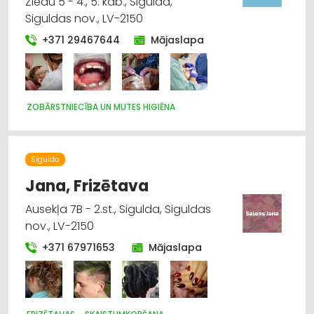
Ziedu 5 - 4., 5. kab., Sigulda,
Siguldas nov., LV-2150
+371 29467644
Mājaslapa
ZOBĀRSTNIECĪBA UN MUTES HIGIĒNA
Sigulda
Jana, Frizētava
Ausekļa 7B - 2.st., Sigulda, Siguldas
nov., LV-2150
+371 67971653
Mājaslapa