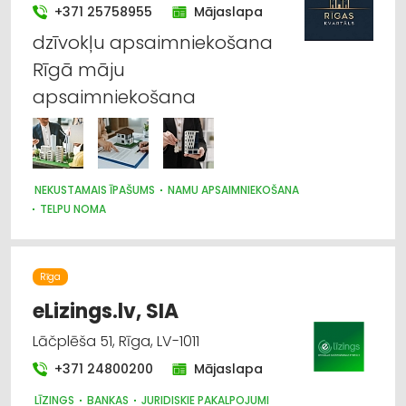
+371 25758955
Mājaslapa
dzīvokļu apsaimniekošana
Rīgā māju
apsaimniekošana
NEKUSTAMAIS ĪPAŠUMS
NAMU APSAIMNIEKOŠANA
TELPU NOMA
Rīga
eLizings.lv, SIA
Lāčplēša 51, Rīga, LV-1011
+371 24800200
Mājaslapa
LĪZINGS
BANKAS
JURIDISKIE PAKALPOJUMI