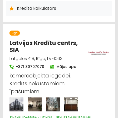
JURIDISKIE PAKALPOJUMI
AUTO NOMA; VIEGLIE AUTO
Kredīta kalkulators
Rīga
Latvijas Kredītu centrs,
SIA
Latgales 418, Rīga, LV-1063
+371 80707070
Mājaslapa
komercobjekta iegādei,
Kredīts nekustamiem
īpašumiem
FINANŠU DARBĪBA
LĪZINGS
NEKUSTAMAIS ĪPAŠUMS