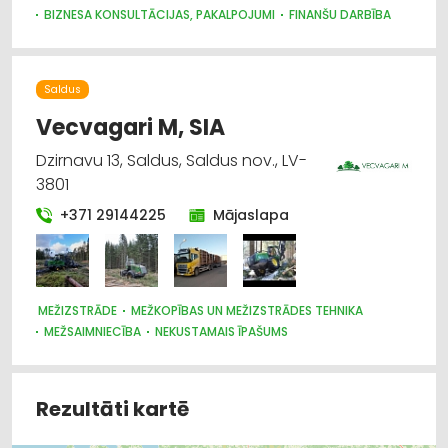
BIZNESA KONSULTĀCIJAS, PAKALPOJUMI
FINANŠU DARBĪBA
NEKUSTAMAIS ĪPAŠUMS
LOMBARDI, IEĶĪLĀŠANA
AUTO NOMA; VIEGLIE AUTO
Saldus
Vecvagari M, SIA
Dzirnavu 13, Saldus, Saldus nov., LV-
3801
+371 29144225
Mājaslapa
MEŽIZSTRĀDE
MEŽKOPĪBAS UN MEŽIZSTRĀDES TEHNIKA
MEŽSAIMNIECĪBA
NEKUSTAMAIS ĪPAŠUMS
KRAVAS AUTO, APKOPE UN REZERVES DAĻAS
CEĻU UN TILTU BŪVE, UZTURĒŠANA
Rezultāti kartē