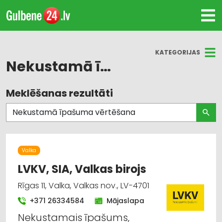
KATEGORIJAS
Nekustamā īpašuma vērtēšana
Meklēšanas rezultāti
Visas nozares
Nekustamais īpašums
Biznesa konsultācijas, pakalpojumi
Valka
Finanšu darbība
LVKV, SIA, Valkas birojs
Rīgas 11, Valka, Valkas nov., LV-4701
Juridiskie pakalpojumi
+371 26334584
Mājaslapa
Lombardi, ieķīlāšana
Nekustamais īpašums,