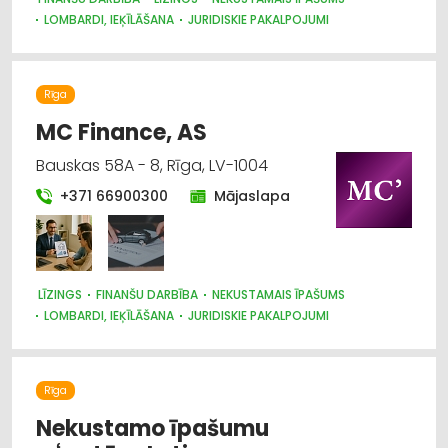
LOMBARDI, IEĶĪLĀŠANA
JURIDISKIE PAKALPOJUMI
BIZNESA KONSULTĀCIJAS, PAKALPOJUMI
AUTO TIRDZNIECĪBA, AUTOSALONI
AUTO VĒRTĒŠANA
Rīga
MC Finance, AS
Bauskas 58A - 8, Rīga, LV-1004
+371 66900300
Mājaslapa
LĪZINGS
FINANŠU DARBĪBA
NEKUSTAMAIS ĪPAŠUMS
LOMBARDI, IEĶĪLĀŠANA
JURIDISKIE PAKALPOJUMI
BIZNESA KONSULTĀCIJAS, PAKALPOJUMI
BANKAS
AUTO NOMA; VIEGLIE AUTO
Rīga
Nekustamo īpašumu