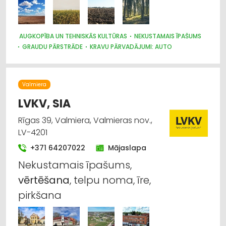
AUGKOPĪBA UN TEHNISKĀS KULTŪRAS
NEKUSTAMAIS ĪPAŠUMS
GRAUDU PĀRSTRĀDE
KRAVU PĀRVADĀJUMI: AUTO
KURINĀMAIS
LAUKSAIMNIECĪBAS PAKALPOJUMI
MEŽSAIMNIECĪBA
Valmiera
LVKV, SIA
Rīgas 39, Valmiera, Valmieras nov.,
LV-4201
+371 64207022
Mājaslapa
Nekustamais īpašums,
vērtēšana
, telpu noma, īre,
pirkšana