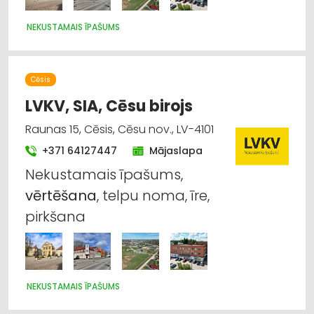
NEKUSTAMAIS ĪPAŠUMS
Cēsis
LVKV, SIA, Cēsu birojs
Raunas 15, Cēsis, Cēsu nov., LV-4101
+371 64127447
Mājaslapa
Nekustamais īpašums,
vērtēšana
, telpu noma, īre,
pirkšana
NEKUSTAMAIS ĪPAŠUMS