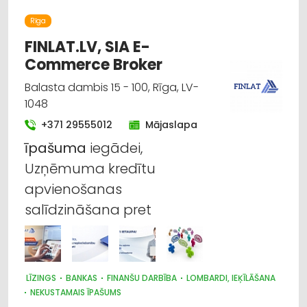
Rīga
FINLAT.LV, SIA E-
Commerce Broker
Balasta dambis 15 - 100, Rīga, LV-
1048
+371 29555012
Mājaslapa
īpašuma
iegādei,
Uzņēmuma kredītu
apvienošanas
salīdzināšana pret
LĪZINGS
BANKAS
FINANŠU DARBĪBA
LOMBARDI, IEĶĪLĀŠANA
NEKUSTAMAIS ĪPAŠUMS
BIZNESA KONSULTĀCIJAS, PAKALPOJUMI