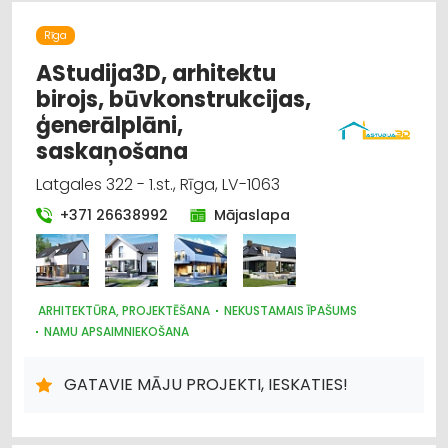
Rīga
AStudija3D, arhitektu
birojs, būvkonstrukcijas,
ģenerālplāni,
saskaņošana
Latgales 322 - 1.st., Rīga, LV-1063
+371 26638992
Mājaslapa
ARHITEKTŪRA, PROJEKTĒŠANA
NEKUSTAMAIS ĪPAŠUMS
NAMU APSAIMNIEKOŠANA
DIZAINS UN INTERJERS; PRIEKŠMETI UN PAKALPOJUMI
CELTNIECĪBAS UN REMONTA DARBI
GATAVIE MĀJU PROJEKTI, IESKATIES!