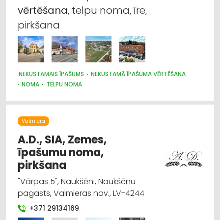
vērtēšana
, telpu noma, īre,
Līzings
pirkšana
Auto noma; vieglie auto
Bankas
NEKUSTAMAIS ĪPAŠUMS
NEKUSTAMĀ ĪPAŠUMA VĒRTĒŠANA
Namu apsaimniekošana
NOMA
TELPU NOMA
Telpu noma
Valmiera
A.D., SIA, Zemes,
īpašumu noma,
pirkšana
"Vārpas 5", Naukšēni, Naukšēnu
pagasts, Valmieras nov., LV-4244
+371 29134169