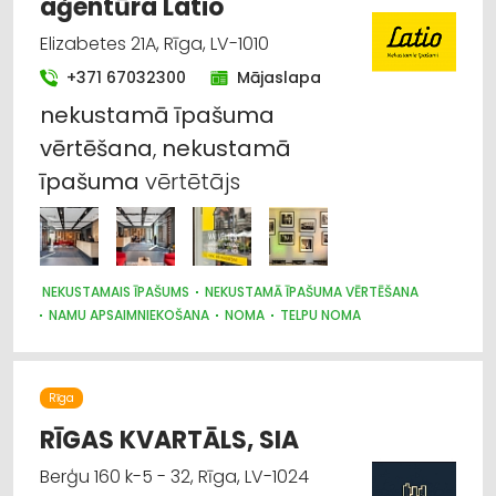
aģentūra Latio
Elizabetes 21A, Rīga, LV-1010
+371 67032300
Mājaslapa
nekustamā
īpašuma
vērtēšana
,
nekustamā
īpašuma
vērtētājs
NEKUSTAMAIS ĪPAŠUMS
NEKUSTAMĀ ĪPAŠUMA VĒRTĒŠANA
NAMU APSAIMNIEKOŠANA
NOMA
TELPU NOMA
Rīga
RĪGAS KVARTĀLS, SIA
Berģu 160 k-5 - 32, Rīga, LV-1024