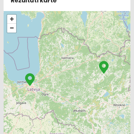
Rezultāti kartē
+
−