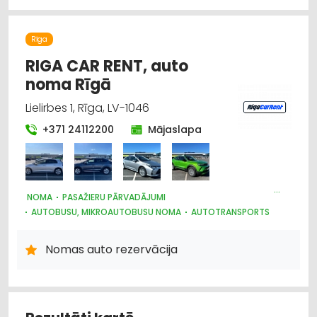
Pasažieru pārvadājumi
Rīga
RIGA CAR RENT, auto
noma Rīgā
Lielirbes 1, Rīga, LV-1046
+371 24112200
Mājaslapa
NOMA
PASAŽIERU PĀRVADĀJUMI
AUTOBUSU, MIKROAUTOBUSU NOMA
AUTOTRANSPORTS
AUTO NOMA; VIEGLIE AUTO
Nomas auto rezervācija