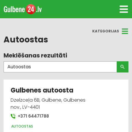
KATEGORIJAS
Autoostas
Meklēšanas rezultāti
Visas nozares
Auto noma; vieglie auto
Autobusu, mikroautobusu noma
Gulbenes autoosta
Autoostas
Dzelzceļa 6B, Gulbene, Gulbenes
nov., LV-4401
Autotransports
+371 64471788
Noma
AUTOOSTAS