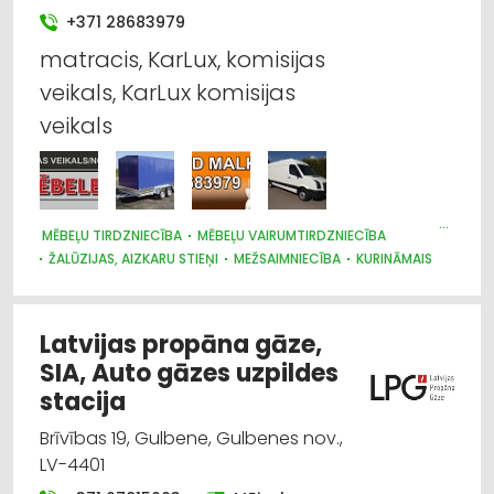
Auto remonts, apkope
+371 28683979
Auto rezerves daļu tirdzniecība
matracis, KarLux, komisijas
veikals, KarLux komisijas
Gāzes ierīces
veikals
Auto rezerves daļu vairumtirdzniecība
Autoservisu aprīkojums
MĒBEĻU TIRDZNIECĪBA
MĒBEĻU VAIRUMTIRDZNIECĪBA
ŽALŪZIJAS, AIZKARU STIEŅI
MEŽSAIMNIECĪBA
KURINĀMAIS
Gāzes apgāde
GĀZES APGĀDE
AUTO PIEKABES UN TREILERI, KEMPERI
TAKSOMETRU PAKALPOJUMI
Latvijas propāna gāze,
SIA, Auto gāzes uzpildes
stacija
Brīvības 19, Gulbene, Gulbenes nov.,
LV-4401