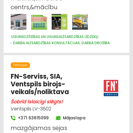
centrs,&mācību
UGUNSDZĒSĪBAS UN UGUNSAIZSARDZĪBAS LĪDZEKĻI
DARBA AIZSARDZĪBAS KONSULTĀCIJAS, DARBA DROŠĪBA
Ventspils
FN-Serviss, SIA,
Ventspils birojs-
veikals/noliktava
Šobrīd īslaicīgi slēgts!
Ventspils LV-3602
+371 63615099
Mājaslapa
mazgājamas sejas