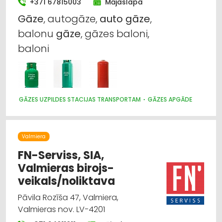
+371 67815003
Mājaslapa
Gāze
, autogāze,
auto
gāze
,
balonu
gāze
, gāzes baloni,
baloni
GĀZES UZPILDES STACIJAS TRANSPORTAM
GĀZES APGĀDE
Valmiera
FN-Serviss, SIA,
Valmieras birojs-
veikals/noliktava
Pāvila Rozīša 47, Valmiera,
Valmieras nov. LV-4201