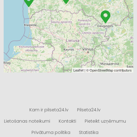
Leaflet
| ©
OpenStreetMap
contributors
Kam ir pilseta24.lv
Pilseta24.lv
Lietošanas noteikumi
Kontakti
Pieteikt uzņēmumu
Privātuma politika
Statistika