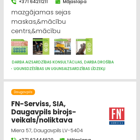
+371 64211211
Mājaslapa
mazgājamas sejas
maskas,&mācību
centrs,&mācību
DARBA AIZSARDZĪBAS KONSULTĀCIJAS, DARBA DROŠĪBA
UGUNSDZĒSĪBAS UN UGUNSAIZSARDZĪBAS LĪDZEKĻI
Daugavpils
FN-Serviss, SIA,
Daugavpils birojs-
veikals/noliktava
Miera 57, Daugavpils LV-5404
+371 62444620
Mājaslapa