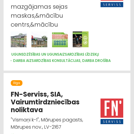
MEDICĪNAS TEHNIKA, INSTRUMENTI, PRECES UN PIEDERUMI
mazgājamas sejas
maskas,&mācību
centrs,&mācību
UGUNSDZĒSĪBAS UN UGUNSAIZSARDZĪBAS LĪDZEKĻI
DARBA AIZSARDZĪBAS KONSULTĀCIJAS, DARBA DROŠĪBA
Rīga
FN-Serviss, SIA,
Vairumtirdzniecības
noliktava
"Vismaņi k-1", Mārupes pagasts,
Mārupes nov., LV-2167