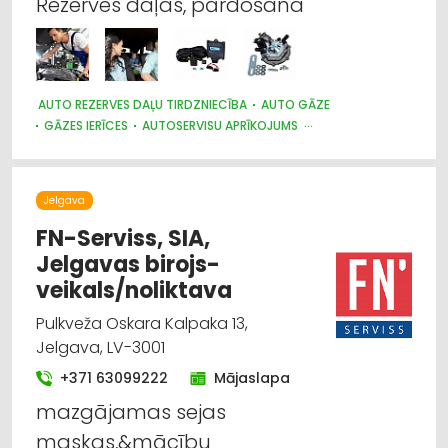
Rezerves daļas, pārdošana
AUTO REZERVES DAĻU TIRDZNIECĪBA
AUTO GĀZE
GĀZES IERĪCES
AUTOSERVISU APRĪKOJUMS
AUTO PAPILDIERĪCES UN AKSESUĀRI; NAVIGĀCIJAS SISTĒMAS
AUTO REMONTS, APKOPE
AUTO REZERVES DAĻU VAIRUMTIRDZNIECĪBA
Jelgava
FN-Serviss, SIA,
Jelgavas birojs-
veikals/noliktava
Pulkveža Oskara Kalpaka 13,
Jelgava, LV-3001
+371 63099222
Mājaslapa
mazgājamas sejas
maskas,&mācību