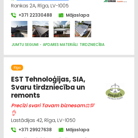
Rankas 2A, Rīga, LV-1005
+371 22330488
Mājaslapa
JUMTU SEGUMI
APDARES MATERIĀLI: TIRDZNIECĪBA
Rīga
EST Tehnoloģijas, SIA,
Svaru tirdzniecība un
remonts
Precīzi svari Tavam biznesam⚖💯
👌
Lastādijas 42, Rīga, LV-1050
+371 29927638
Mājaslapa