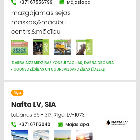
+371 67556799
Mājaslapa
mazgājamas sejas
maskas,&mācību
centrs,&mācību
DARBA AIZSARDZĪBAS KONSULTĀCIJAS, DARBA DROŠĪBA
UGUNSDZĒSĪBAS UN UGUNSAIZSARDZĪBAS LĪDZEKĻI
Rīga
Nafta LV, SIA
Lubānas 66 - 317, Rīga, LV-1073
+371 67113040
Mājaslapa