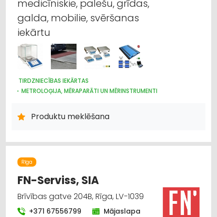
medicīniskie, palešu, grīdas,
galda, mobilie, svēršanas
iekārtu
TIRDZNIECĪBAS IEKĀRTAS
METROLOĢIJA, MĒRAPARĀTI UN MĒRINSTRUMENTI
NOLIKTAVU TEHNIKA UN APRĪKOJUMS
IEKRAUŠANAS UN IZKRAUŠANAS TEHNIKA
Produktu meklēšana
INTERNETVEIKALI, E-KOMERCIJA
LABORATORIJAS IEKĀRTAS UN PIEDERUMI
LAUKSAIMNIECĪBAS PAKALPOJUMI
LAUKSAIMNIECĪBAS TEHNIKAS UN TRAKTORTEHNIKAS
TIRDZNIECĪBA
Rīga
LAUKSAIMNIECĪBAS TEHNIKAS UN TRAKTORTEHNIKAS REZERVES
DAĻAS
FN-Serviss, SIA
LAUKSAIMNIECĪBAS TEHNIKAS UN TRAKTORTEHNIKAS
LABOŠANA, REMONTS
Brīvības gatve 204B, Rīga, LV-1039
KOKAPSTRĀDE
SADZĪVES TEHNIKAS TIRDZNIECĪBA
+371 67556799
Mājaslapa
SADZĪVES TEHNIKAS VAIRUMTIRDZNIECĪBA