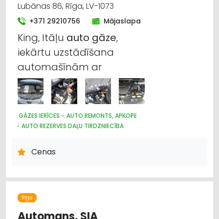
Lubānas 86, Rīga, LV-1073
+371 29210756
Mājaslapa
King, Itāļu
auto
gāze
,
iekārtu uzstādīšana
automašīnām ar
GĀZES IERĪCES
AUTO REMONTS, APKOPE
AUTO REZERVES DAĻU TIRDZNIECĪBA
AUTO REZERVES DAĻU VAIRUMTIRDZNIECĪBA
AUTO GĀZE
DZINĒJI, MOTORI, TO REMONTS
Cenas
AUTO PAPILDIERĪCES UN AKSESUĀRI; NAVIGĀCIJAS SISTĒMAS
Rīga
Automans, SIA