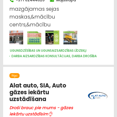
mazgājamas sejas
maskas,&mācību
centrs,&mācību
UGUNSDZĒSĪBAS UN UGUNSAIZSARDZĪBAS LĪDZEKĻI
DARBA AIZSARDZĪBAS KONSULTĀCIJAS, DARBA DROŠĪBA
Rīga
Alat auto, SIA, Auto
gāzes iekārtu
uzstādīšana
Droši brauc pie mums - gāzes
iekārtu uzstādīsim👌