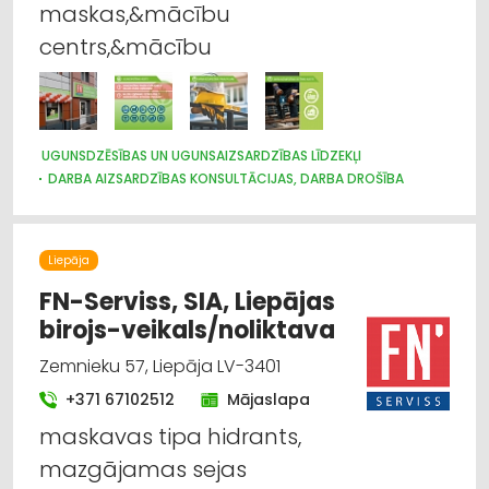
maskas,&mācību
centrs,&mācību
UGUNSDZĒSĪBAS UN UGUNSAIZSARDZĪBAS LĪDZEKĻI
DARBA AIZSARDZĪBAS KONSULTĀCIJAS, DARBA DROŠĪBA
Liepāja
FN-Serviss, SIA, Liepājas
birojs-veikals/noliktava
Zemnieku 57, Liepāja LV-3401
+371 67102512
Mājaslapa
maskavas tipa hidrants,
mazgājamas sejas