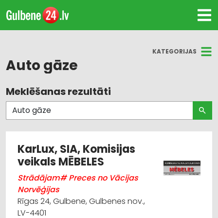
KATEGORIJAS
Auto gāze
Meklēšanas rezultāti
Visas nozares
Ugunsdzēsības un ugunsaizsardzības līdzekļi
Darba aizsardzības konsultācijas, darba drošība
KarLux, SIA, Komisijas
veikals MĒBELES
Auto gāze
Strādājam# Preces no Vācijas
Auto papildierīces un aksesuāri; navigācijas
Norvēģijas
sistēmas
Rīgas 24, Gulbene, Gulbenes nov.,
LV-4401