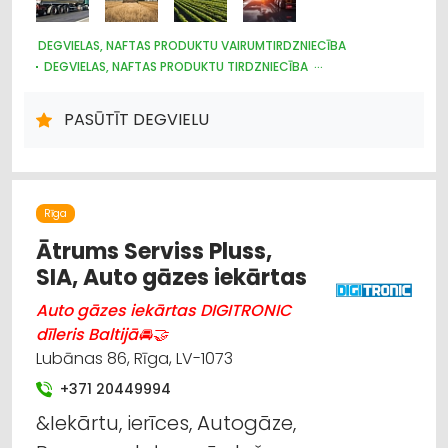
DEGVIELAS, NAFTAS PRODUKTU VAIRUMTIRDZNIECĪBA
DEGVIELAS, NAFTAS PRODUKTU TIRDZNIECĪBA
DEGVIELAS, NAFTAS PRODUKTU UZGLABĀŠANA UN
TRANSPORTĒŠANA
PASŪTĪT DEGVIELU
KURINĀMAIS
Rīga
Ātrums Serviss Pluss,
SIA, Auto gāzes iekārtas
Auto gāzes iekārtas DIGITRONIC
dīleris Baltijā🚘🤝
Lubānas 86, Rīga, LV-1073
+371 20449994
&Iekārtu, ierīces, Autogāze,