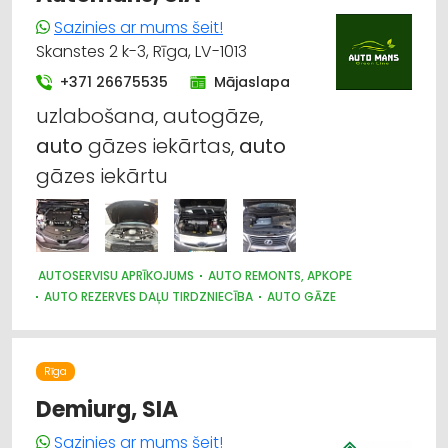
Sazinies ar mums šeit!
Skanstes 2 k-3, Rīga, LV-1013
+371 26675535
Mājaslapa
uzlabošana, autogāze,
auto
gāzes iekārtas,
auto
gāzes iekārtu
AUTOSERVISU APRĪKOJUMS
AUTO REMONTS, APKOPE
AUTO REZERVES DAĻU TIRDZNIECĪBA
AUTO GĀZE
GĀZES IERĪCES
AUTO PAPILDIERĪCES UN AKSESUĀRI; NAVIGĀCIJAS SISTĒMAS
Rīga
Demiurg, SIA
Sazinies ar mums šeit!