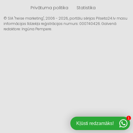
Privātuma politika
Statistika
© SIA "heise marketing", 2006 - 2026, portālu sērijas Pilseta24.lv masu
informācijas līdzekļa reģistrācijas numurs: 000740426. Galvenā
redaktore: Ingūna Pempere.
1
Kļūsti redzamāks!