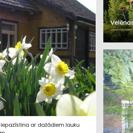
Velēnas
 iepazīstina ar dažādiem lauku
em.