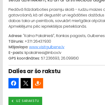
Piedāvā līdzdarboties prasmju skolā - rudzu maizes 
gatavošanā, kā arī degustēt un iegādāties dažādus l
dabas taka un peintbols, savukārt mierīgākai atpūta
Apmeklējums pēc iepriekšējas pieteikšanās.
Adrese:
"Kalna Pakalnieši", Rankas pagasts, Gulbene
Tālrunis:
+371 26437930
Mājaslapa:
www.visitgulbene.lv
E-pasts:
kpakalniesi@inbox.lv
GPS koordinātes:
57.236693, 26.099610
Dalies ar šo rakstu
UZ SARAKSTU