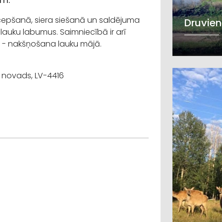
cepšanā, siera siešanā un saldējuma
Druvien
auku labumus. Saimniecībā ir arī
i - nakšņošana lauku mājā.
s novads, LV-4416