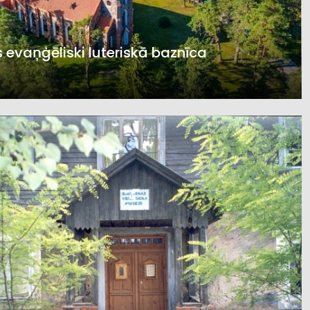
 evaņģēliski luteriskā baznīca