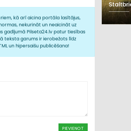
Staltbr
iem, kā arī aicina portāla lasītājus,
normas, nekurināt un neaicināt uz
s gadījumā Pilseta24.lv patur tiesības
 teksta garums ir ierobežots līdz
HTML un hipersaišu publicēšana!
PIEVIENOT