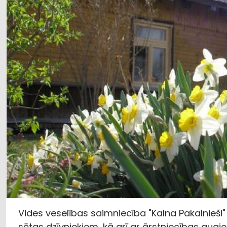
Vides veselības saimniecība "Kalna Pakalnieši"
sētas dzīvniekiem, kā arī ar ārstniecības augi