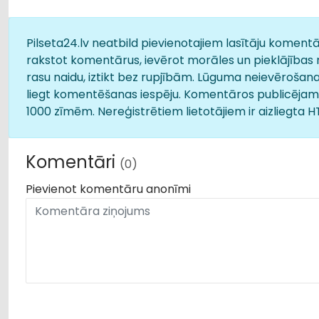
Pilseta24.lv neatbild pievienotajiem lasītāju komentār
rakstot komentārus, ievērot morāles un pieklājības 
rasu naidu, iztikt bez rupjībām. Lūguma neievērošana
liegt komentēšanas iespēju. Komentāros publicējamā
1000 zīmēm. Nereģistrētiem lietotājiem ir aizliegta 
Komentāri
(0)
Pievienot komentāru anonīmi