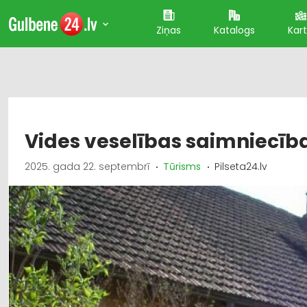
Ziņas
Katalogs
Kar
Vides veselības saimniecība
2025. gada 22. septembrī
Tūrisms
Pilseta24.lv