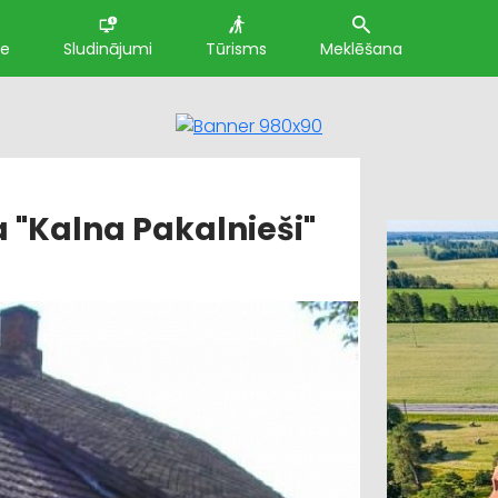
te
Sludinājumi
Tūrisms
Meklēšana
 "Kalna Pakalnieši"