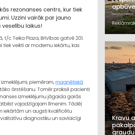
apbūve
skās rezonanses centrs, kur tiek
umi. Uzzini vairāk par jauno
Reklāmrak
 veselību laikus!
t/c Teika Plaza, Brīvības gatvē 201.
 tiek veikti ar modernu iekārtu, kas
u izmeklējumi, piemēram,
magnētiskā
rotāko ārstēšanu. Tomēr praksē pacienti
zonanses izmeklējumu jāgaida garās
atbilst vajadzīgajam līmenim. Tādēļ
 iekārtām un augsti kvalificētu
Kravu a
valitatīvu diagnostiku un savlaicīgi
pakalpo
graudu