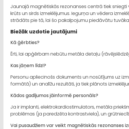
Jaunajā magnētiskās rezonanses centrā tiek sniegti v
krūts un sirds izmeklējumus. Iegurņa un vēdera izmeklē
strādāts pie tā, lai šo pakalpojumu piedāvātu tuvāk
Biežāk uzdotie jautājumi
Kā ģērbties?
Ērti, lai apģērbam nebūtu metāla detaļu (rāvējslēdzēj
Kas jāņem līdzi?
Personu apliecinošs dokuments un nosūtījums uz izme
formātā) un analīžu rezultāti, ja tiek plānots izmeklēj
Kādos gadījumos jāinformē personāls?
Ja ir implanti, elektrokardiostimulators, metāla priekšm
problēmas (ja paredzēta kontrastviela), un grūtniecī
Vai pusaudžiem var veikt magnētiskās rezonanses i