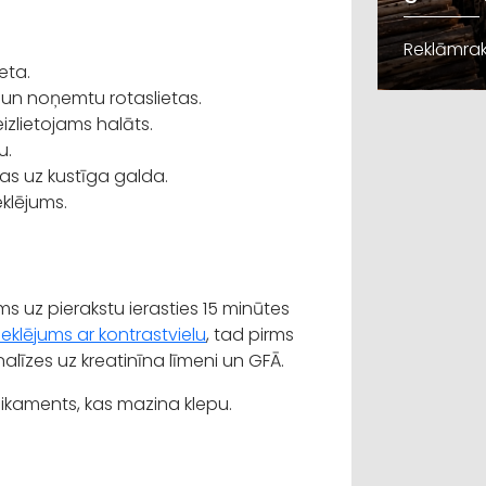
Reklāmrak
eta.
 un noņemtu rotaslietas.
eizlietojams halāts.
u.
ļas uz kustīga galda.
eklējums.
uz pierakstu ierasties 15 minūtes
eklējums ar kontrastvielu
, tad pirms
nalīzes uz kreatinīna līmeni un GFĀ.
dikaments, kas mazina klepu.