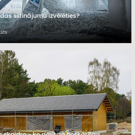
īdas siltinājumu izvēlēties?
sts
s skaidro - ko darīt, ja noskatītais