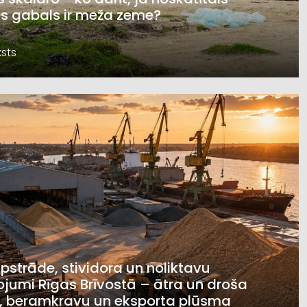
s gabals ir meža zeme?
sts
pstrāde, stividora un noliktavu
jumi Rīgas Brīvostā – ātra un droša
, beramkravu un eksporta plūsma