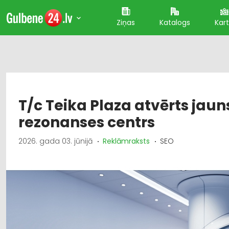
Ziņas
Katalogs
Kar
T/c Teika Plaza atvērts jau
rezonanses centrs
2026. gada 03. jūnijā
Reklāmraksts
SEO