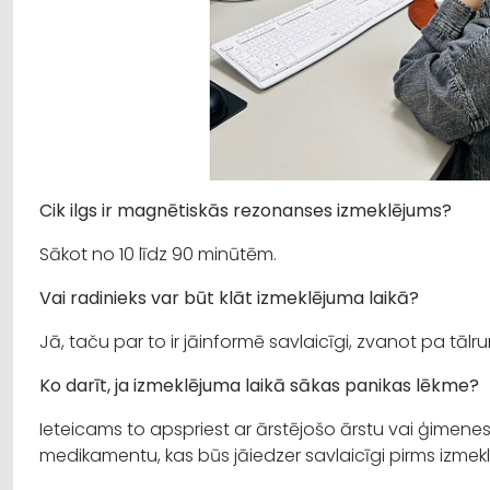
Cik ilgs ir magnētiskās rezonanses izmeklējums?
Sākot no 10 līdz 90 minūtēm.
Vai radinieks var būt klāt izmeklējuma laikā?
Jā, taču par to ir jāinformē savlaicīgi, zvanot pa tāl
Ko darīt, ja izmeklējuma laikā sākas panikas lēkme?
Ieteicams to apspriest ar ārstējošo ārstu vai ģimenes
medikamentu, kas būs jāiedzer savlaicīgi pirms izme