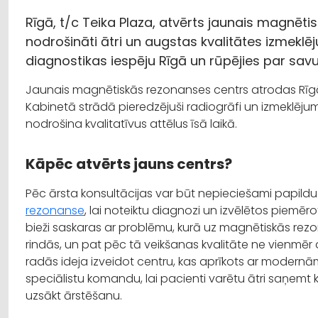
Rīgā, t/c Teika Plaza, atvērts jaunais magnēti
nodrošināti ātri un augstas kvalitātes izmeklēj
diagnostikas iespēju Rīgā un rūpējies par savu
Jaunais magnētiskās rezonanses centrs atrodas Rīgā, 
Kabinetā strādā pieredzējuši radiogrāfi un izmeklējumi
nodrošina kvalitatīvus attēlus īsā laikā.
Kāpēc atvērts jauns centrs?
Pēc ārsta konsultācijas var būt nepieciešami papild
rezonanse
, lai noteiktu diagnozi un izvēlētos piemē
bieži saskaras ar problēmu, kurā uz magnētiskās re
rindās, un pat pēc tā veikšanas kvalitāte ne vienmēr 
radās ideja izveidot centru, kas aprīkots ar modernām
speciālistu komandu, lai pacienti varētu ātri saņemt k
uzsākt ārstēšanu.