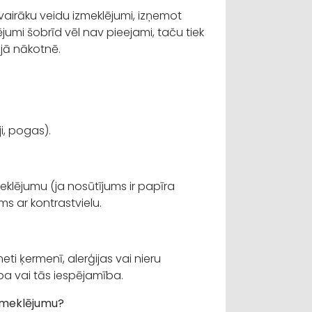
airāku veidu izmeklējumi, izņemot
jumi šobrīd vēl nav pieejami, taču tiek
ajā nākotnē.
i, pogas).
klējumu (ja nosūtījums ir papīra
ums ar kontrastvielu.
eti ķermenī, alerģijas vai nieru
ba vai tās iespējamība.
zmeklējumu?