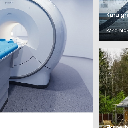
Kuru gr
Reklāmrak
Ekspert