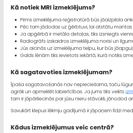
Kā notiek MRI izmeklējums?
Pirms izmeklējuma reģistratūrā būs jāaizpilda ank
Pēc tam jādodas uz ģērbtuvi, lai atstātu mantas
Ja apģērbā ir metāla detaļas, tiks izsniegts vienr
Radiogrāfs izskaidros izmeklējuma norisi un ilgum
Jūs aicinās uz izmeklējuma telpu, kur būs jāapgu
Galds lēnām tiks ievietots iekārtā, kurā notiks izm
Kā sagatavoties izmeklējumam?
Īpaša sagatavošanās nav nepieciešama, taču lūgums 
agrāk un apmeklēt labierīcības. Ja jums tiks veikts
izm
tam ir jāpārliecinās par jūsu nieru stāvokli, jānodod a
Savukārt klepus lēkmju gadījumā ir jāpaņem līdzi me
Kādus izmeklējumus veic centrā?