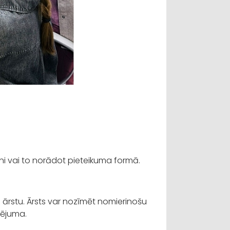
runi vai to norādot pieteikuma formā.
 ārstu. Ārsts var nozīmēt nomierinošu
klējuma.