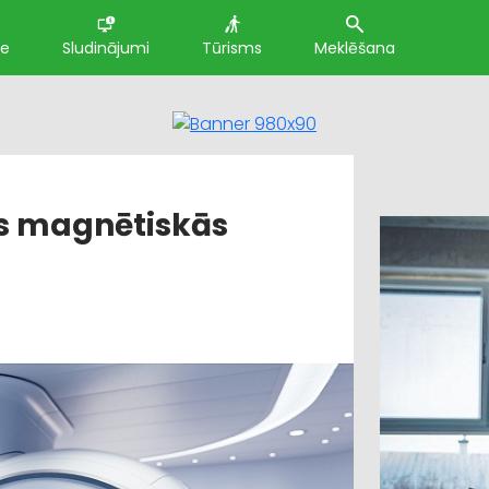
te
Sludinājumi
Tūrisms
Meklēšana
ns magnētiskās