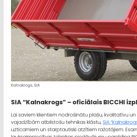
Kalnakrogs, SIA
SIA “Kalnakrogs” – oficiālais BICCHI izp
Lai saviem klientiem nodrošinātu plašu, kvalitatīvu 
vajadzībām atbilstošu tehnikas klāstu,
SIA “Kalnakrog
uzticamiem un starptautiski atzītiem ražotājiem. Esa
lauksaimniecības tehnikas piedāvājumu papildina BIC