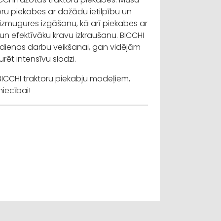
ru piekabes ar dažādu ietilpību un
izmugures izgāšanu, kā arī piekabes ar
 un efektīvāku kravu izkraušanu. BICCHI
kdienas darbu veikšanai, gan vidējām
turēt intensīvu slodzi.
r BICCHI traktoru piekabju modeļiem,
niecībai!