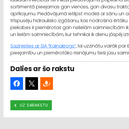
sortimentā pieejamas gan vienass, gan divasu trakto
aprīkojumu. Piedāvājumā ietilpst modeļi ar sānu un a
trīspusēju hidraulisko izgāšanu, kas nodrošina ērtāku
piekabes ir piemērotas gan nelielām saimniecībām i
un lielām saimniecībām, kur tehnikai ik dienu jāspēj iz
Sazinieties ar SIA “Kalnakrogs”
, lai uzzinātu vairāk pa
pieejamību un piemērotāko risinājumu tieši jūsu saim
Dalies ar šo rakstu
UZ SARAKSTU