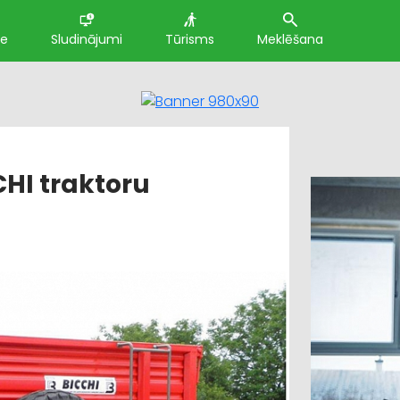
te
Sludinājumi
Tūrisms
Meklēšana
CCHI traktoru