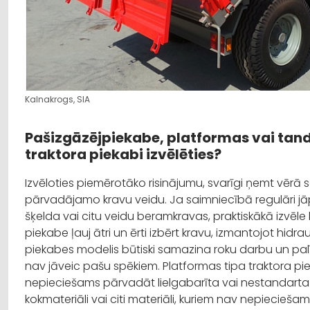
Kalnakrogs, SIA
Pašizgāzējpiekabe, platformas vai tan
traktora piekabi izvēlēties?
Izvēloties piemērotāko risinājumu, svarīgi ņemt vērā
pārvadājamo kravu veidu. Ja saimniecībā regulāri jā
šķelda vai citu veidu beramkravas, praktiskākā izvēl
piekabe ļauj ātri un ērti izbērt kravu, izmantojot hid
piekabes modelis būtiski samazina roku darbu un palīd
nav jāveic pašu spēkiem. Platformas tipa traktora pi
nepieciešams pārvadāt lielgabarīta vai nestandarta kr
kokmateriāli vai citi materiāli, kuriem nav nepiecieša