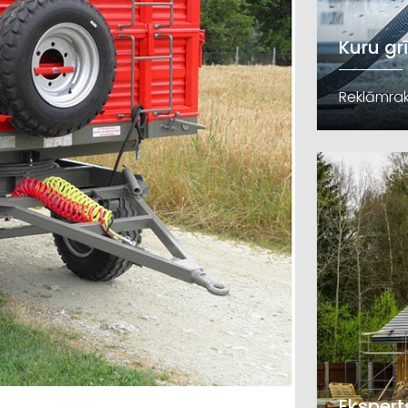
Kuru gr
Reklāmrak
Ekspert