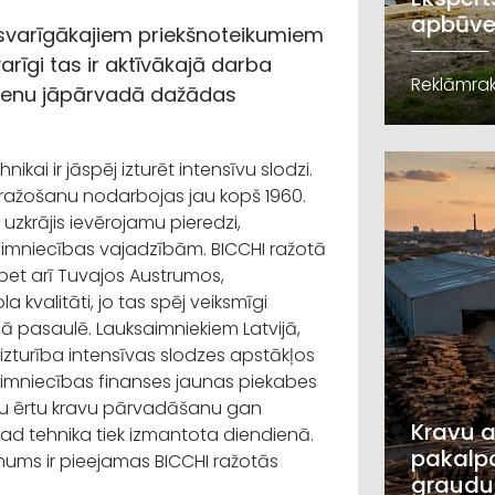
apbūve
 svarīgākajiem priekšnoteikumiem
rīgi tas ir aktīvākajā darba
Reklāmrak
 dienu jāpārvadā dažādas
ikai ir jāspēj izturēt intensīvu slodzi.
 ražošanu nodarbojas jau kopš 1960.
zkrājis ievērojamu pieredzi,
saimniecības vajadzībām. BICCHI ražotā
ā, bet arī Tuvajos Austrumos,
 kvalitāti, jo tas spēj veiksmīgi
ā pasaulē. Lauksaimniekiem Latvijā,
s izturība intensīvas slodzes apstākļos
saimniecības finanses jaunas piekabes
nātu ērtu kravu pārvadāšanu gan
Kravu a
kad tehnika tiek izmantota diendienā.
pakalpo
e mums ir pieejamas BICCHI ražotās
graudu