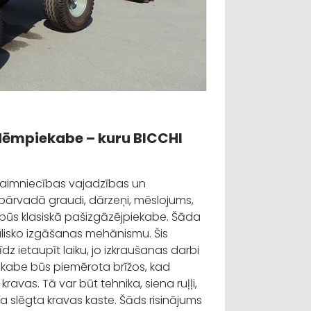
dēmpiekabe – kuru BICCHI
 saimniecības vajadzības un
pārvadā graudi, dārzeņi, mēslojums,
e būs klasiskā pašizgāzējpiekabe. Šāda
raulisko izgāšanas mehānismu. Šis
z ietaupīt laiku, jo izkraušanas darbi
ekabe būs piemērota brīžos, kad
avas. Tā var būt tehnika, siena ruļļi,
ma slēgta kravas kaste. Šāds risinājums