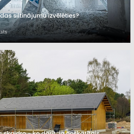
īdas siltinājumu izvēlēties?
sts
s skaidro - ko darīt, ja noskatītais