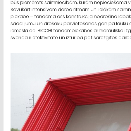
būs piemērots saimniecībām, kurām nepieciešama v
Savukārt intensīvam darba ritmam un lielākām sai
piekabe – tandēma ass konstrukcija nodrošina labāku 
sadalījumu un drošāku pārvietošanos gan pa lauku ceļ
iemesla dēļ BICCHI tandēmpiekabes ar hidraulisko iz
svarīga ir efektivitāte un izturība pat sarežģītos dar