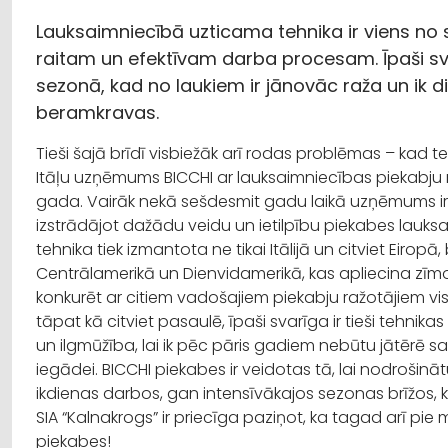
Lauksaimniecībā uzticama tehnika ir viens no
raitam un efektīvam darba procesam. Īpaši sva
sezonā, kad no laukiem ir jānovāc raža un ik
beramkravas.
Tieši šajā brīdī visbiežāk arī rodas problēmas – kad tehn
Itāļu uzņēmums BICCHI ar lauksaimniecības piekabju
gada. Vairāk nekā sešdesmit gadu laikā uzņēmums ir u
izstrādājot dažādu veidu un ietilpību piekabes lauk
tehnika tiek izmantota ne tikai Itālijā un citviet Eirop
Centrālamerikā un Dienvidamerikā, kas apliecina zīmola
konkurēt ar citiem vadošajiem piekabju ražotājiem vis
tāpat kā citviet pasaulē, īpaši svarīga ir tieši tehnika
un ilgmūžība, lai ik pēc pāris gadiem nebūtu jātērē 
iegādei. BICCHI piekabes ir veidotas tā, lai nodroši
ikdienas darbos, gan intensīvākajos sezonas brīžos, 
SIA “Kalnakrogs” ir priecīga paziņot, ka tagad arī pi
piekabes!