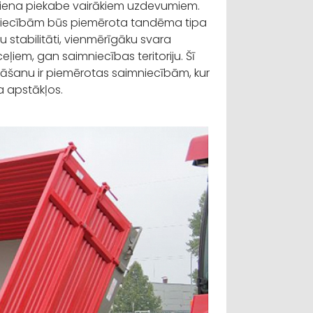
iena piekabe vairākiem uzdevumiem.
mniecībām būs piemērota tandēma tipa
stabilitāti, vienmērīgāku svara
iem, gan saimniecības teritoriju. Šī
gāšanu ir piemērotas saimniecībām, kur
ba apstākļos.