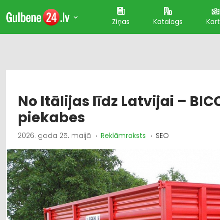
Ziņas
Katalogs
Kar
No Itālijas līdz Latvijai – BI
piekabes
2026. gada 25. maijā
Reklāmraksts
SEO