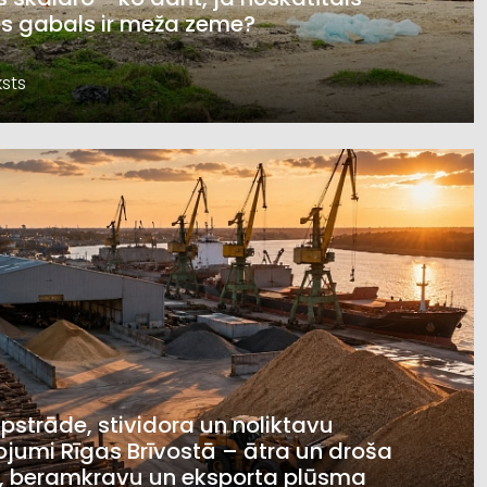
s gabals ir meža zeme?
sts
pstrāde, stividora un noliktavu
jumi Rīgas Brīvostā – ātra un droša
, beramkravu un eksporta plūsma