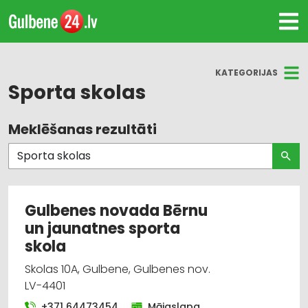
KATEGORIJAS
Sporta skolas
Meklēšanas rezultāti
Visas nozares
Bērnudārzi, bērnu pieskatīšana
Apgaismes tehnikas tirdzniecība
Gulbenes novada Bērnu
un jaunatnes sporta
Apgaismes tehnikas vairumtirdzniecība
skola
Bērnu preču tirdzniecība
Skolas 10A, Gulbene, Gulbenes nov.
LV-4401
Bērnu preču vairumtirdzniecība
+371 64473454
Mājaslapa