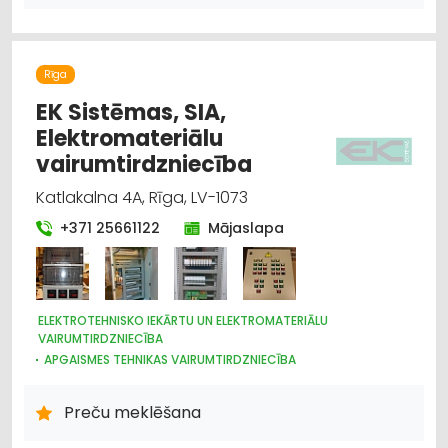
Rīga
EK Sistēmas, SIA,
Elektromateriālu
vairumtirdzniecība
Katlakalna 4A, Rīga, LV-1073
+371 25661122
Mājaslapa
ELEKTROTEHNISKO IEKĀRTU UN ELEKTROMATERIĀLU
VAIRUMTIRDZNIECĪBA
APGAISMES TEHNIKAS VAIRUMTIRDZNIECĪBA
HIDRAULISKĀS UN PNEIMATISKĀS IERĪCES
ELEKTROTEHNISKO IEKĀRTU UN ELEKTROMATERIĀLU
Preču meklēšana
TIRDZNIECĪBA
APGAISMES TEHNIKAS TIRDZNIECĪBA