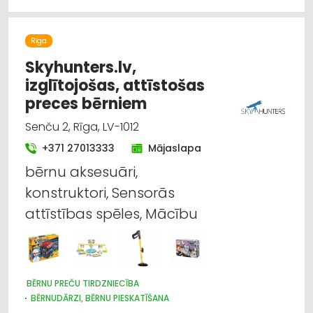
Rīga
Skyhunters.lv,
izglītojošas, attīstošas
preces bērniem
Senču 2, Rīga, LV-1012
+371 27013333
Mājaslapa
bērnu aksesuāri,
konstruktori, Sensorās
attīstības spēles, Mācību
BĒRNU PREČU TIRDZNIECĪBA
BĒRNUDĀRZI, BĒRNU PIESKATĪŠANA
BĒRNU PREČU VAIRUMTIRDZNIECĪBA