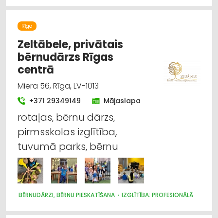
BĒRNU UN JAUNIEŠU BRĪVĀ LAIKA ORGANIZĒŠANA, NOMETNES
SPORTA ORGANIZĀCIJAS
Rīga
SPORTA UN TŪRISMA PREČU TIRDZNIECĪBA
SPORTA UN TŪRISMA PREČU VAIRUMTIRDZNIECĪBA
Zeltābele, privātais
MEDICĪNISKĀ PALĪDZĪBA: REHABILITĀCIJA
bērnudārzs Rīgas
IZGLĪTĪBA: VISPĀRĒJĀ
centrā
Miera 56, Rīga, LV-1013
+371 29349149
Mājaslapa
rotaļas, bērnu dārzs,
pirmsskolas izglītība,
tuvumā parks, bērnu
BĒRNUDĀRZI, BĒRNU PIESKATĪŠANA
IZGLĪTĪBA: PROFESIONĀLĀ