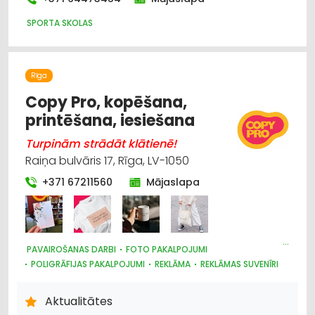
Bērnu un jauniešu brīvā laika organizēšana,
SPORTA SKOLAS
nometnes
Elektrotehnisko iekārtu un elektromateriālu
Rīga
tirdzniecība
Copy Pro, kopēšana,
printēšana, iesiešana
Elektrotehnisko iekārtu un elektromateriālu
vairumtirdzniecība
Turpinām strādāt klātienē!
Raiņa bulvāris 17, Rīga, LV-1050
Foto pakalpojumi
+371 67211560
Mājaslapa
Hidrauliskās un pneimatiskās ierīces
PAVAIROŠANAS DARBI
FOTO PAKALPOJUMI
POLIGRĀFIJAS PAKALPOJUMI
REKLĀMA
REKLĀMAS SUVENĪRI
REKLĀMA: VIDES
SUVENĪRI, DĀVANAS
PAVAIROŠANAS TEHNIKA
Aktualitātes