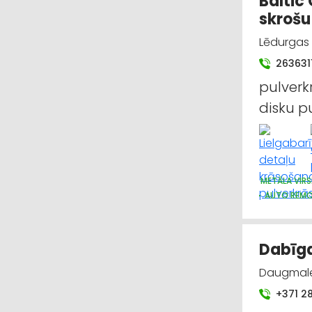
Baltic
skrošu
Lēdurgas 
263631
pulverk
disku p
METĀLA VIR
AUTO REMO
Dabīga
Daugmale 
+371 2