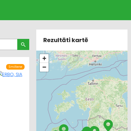
Rezultāti kartē
+
−
Smiltene