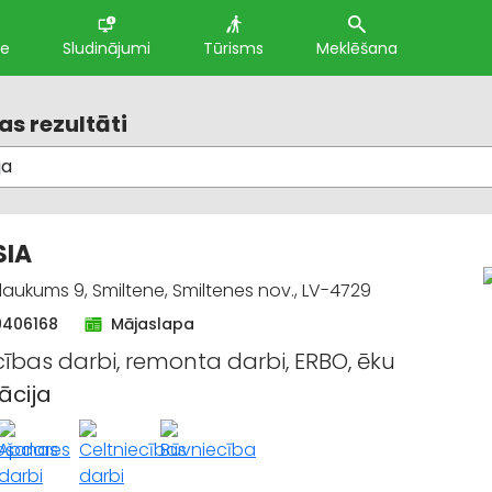
te
Sludinājumi
Tūrisms
Meklēšana
s rezultāti
SIA
laukums 9, Smiltene, Smiltenes nov., LV-4729
9406168
Mājaslapa
cības darbi, remonta darbi, ERBO, ēku
ācija