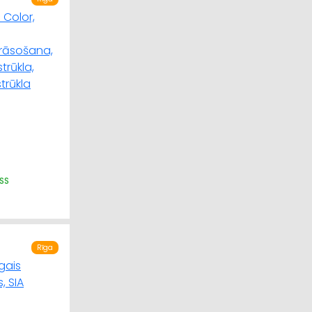
ISS
Rīga