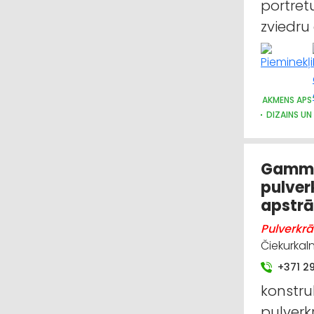
portret
zviedru
AKMENS APS
DIZAINS UN
Gamma-
pulver
apstr
Pulverkrā
Čiekurkaln
+371 2
konstru
pulverk