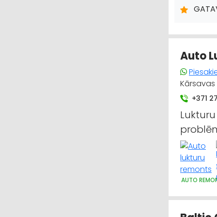
GATAV
Auto L
Piesaki
Kārsavas 
+371 2
Lukturu
problēm
AUTO REMON