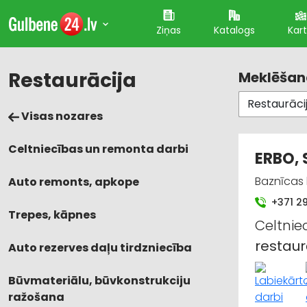
Ziņas
Katalogs
Kar
Restaurācija
Meklēšana
Visas nozares
Celtniecības un remonta darbi
ERBO, 
Baznīcas 
Auto remonts, apkope
+371 2
Trepes, kāpnes
Celtnie
restaur
Auto rezerves daļu tirdzniecība
Būvmateriālu, būvkonstrukciju
ražošana