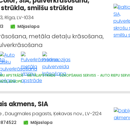
 Color, SIA, pulverkrāsošana,
 strūkla, smilšu strūkla
3, Rīga, LV-1034
13
Mājaslapa
rāsošana, metāla detaļu krāsošana,
ulverkrāsošana
SMU APSTRĀDE
METĀLAPSTRĀDE
UZKOPŠANAS SERVISS
AUTO RIEPU SERV
NTS, APKOPE
is akmens, SIA
, Daugmales pagasts, Ķekavas nov., LV-2124
8874522
Mājaslapa