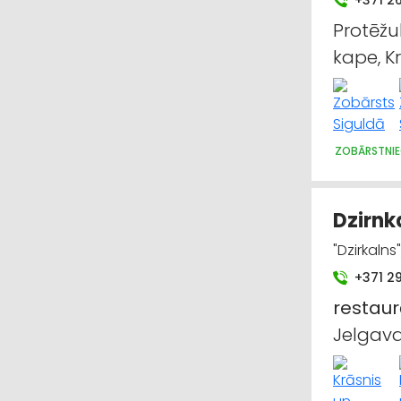
+371 26
Protēžu
kape, 
ZOBĀRSTNIE
Dzirnk
"Dzirkalns
+371 2
restaur
Jelgav