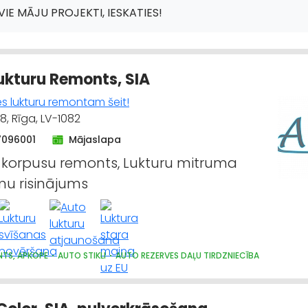
IE MĀJU PROJEKTI, IESKATIES!
ukturu Remonts, SIA
es lukturu remontam šeit!
8, Rīga, LV-1082
7096001
Mājaslapa
 korpusu remonts, Lukturu mitruma
u risinājums
TS, APKOPE
AUTO STIKLI
AUTO REZERVES DAĻU TIRDZNIECĪBA