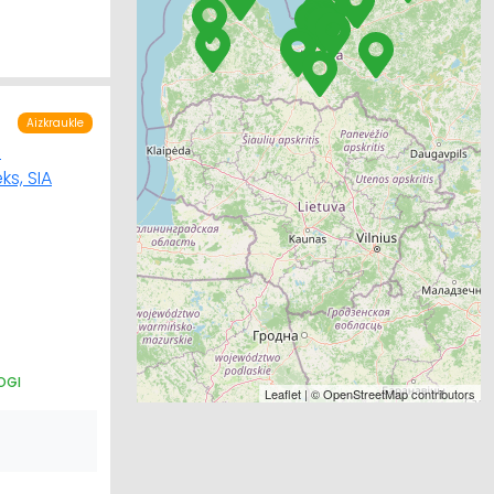
Aizkraukle
OGI
Leaflet
| ©
OpenStreetMap
contributors