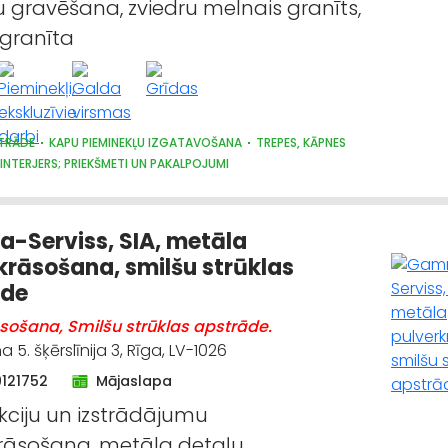
u gravēšana, zviedru melnais granīts,
 granīta
TRĀDE
KAPU PIEMINEKĻU IZGATAVOŠANA
TREPES, KĀPNES
 INTERJERS; PRIEKŠMETI UN PAKALPOJUMI
Serviss, SIA, metāla
krāsošana, smilšu strūklas
āde
sošana, Smilšu strūklas apstrāde.
a 5. šķērslīnija 3, Rīga, LV-1026
9121752
Mājaslapa
kciju un izstrādājumu
rāsošana, metāla detaļu