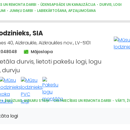
AS UN REMONTA DARBI
ŪDENSAPGĀDE UN KANALIZĀCIJA
DURVIS, LOGI
UMI
JUMIĶU DARBI
LABIEKĀRTOŠANA, APZAĻUMOŠANA
odzinieks, SIA
s 40, Aizkraukle, Aizkraukles nov., LV-5101
2048048
Mājaslapa
tāla durvis, lietoti pakešu logi, logu
 durvju
I
ŽALŪZIJAS, AIZKARU STIEŅI
CELTNIECĪBAS UN REMONTA DARBI
VĀRTI, Ž
kāta logi