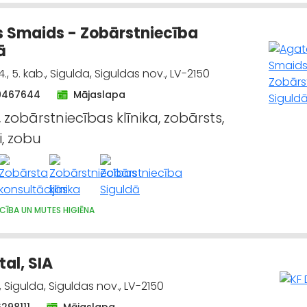
 Smaids - Zobārstniecība
ā
4., 5. kab., Sigulda, Siguldas nov., LV-2150
9467644
Mājaslapa
 zobārstniecības klīnika, zobārsts,
i, zobu
CĪBA UN MUTES HIGIĒNA
tal, SIA
, Sigulda, Siguldas nov., LV-2150