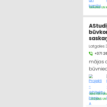
KRĀSNIS UN 
AStudij
būvkon
saska
Latgales 3
+371 2
mājas a
būvniec
ARHITEKTŪR
DIZAINS UN