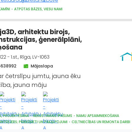
KAMĪNI
ATPŪTAS BĀZES, VIESU NAMI
a3D, arhitektu birojs,
strukcijas, ģenerālplāni,
ņošana
22 - 1.st., Rīga, LV-1063
6638992
Mājaslapa
r četrslīpu jumtu, jauna ēku
ība, jauna māju
A, PROJEKTĒŠANA
NEKUSTAMAIS ĪPAŠUMS
NAMU APSAIMNIEKOŠANA
 INTERJERS; PRIEKŠMETI UN PAKALPOJUMI
CELTNIECĪBAS UN REMONTA DARBI