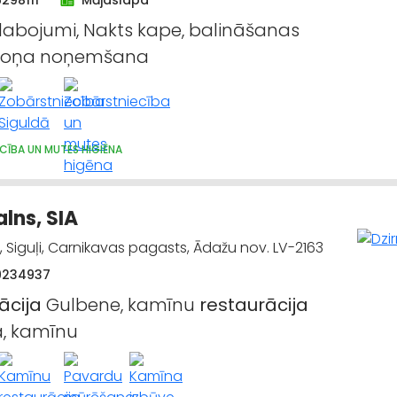
298111
Mājaslapa
labojumi, Nakts kape, balināšanas
Kroņa noņemšana
CĪBA UN MUTES HIGIĒNA
alns, SIA
", Siguļi, Carnikavas pagasts, Ādažu nov. LV-2163
9234937
ācija
Gulbene, kamīnu
restaurācija
a, kamīnu