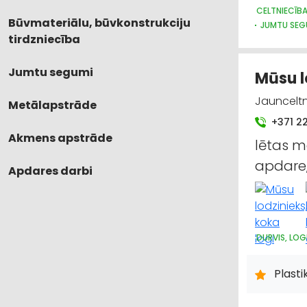
CELTNIECĪB
Būvmateriālu, būvkonstrukciju
JUMTU SEG
tirdzniecība
Jumtu segumi
Mūsu l
Jaunceltne
Metālapstrāde
+371 2
Akmens apstrāde
lētas me
apdare,
Apdares darbi
DURVIS, LOG
Plasti