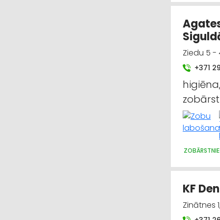
Agates
Siguld
Ziedu 5 - 
+371 2
higiēna,
zobārst
ZOBĀRSTNIE
KF Den
Zinātnes 1