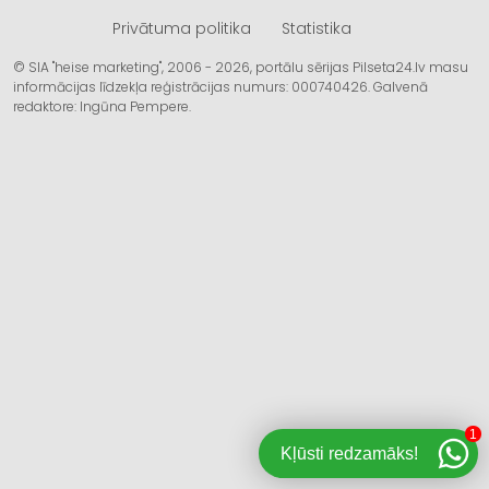
Privātuma politika
Statistika
© SIA "heise marketing", 2006 - 2026, portālu sērijas Pilseta24.lv masu
informācijas līdzekļa reģistrācijas numurs: 000740426. Galvenā
redaktore: Ingūna Pempere.
1
Kļūsti redzamāks!