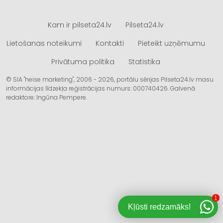
Kam ir pilseta24.lv
Pilseta24.lv
Lietošanas noteikumi
Kontakti
Pieteikt uzņēmumu
Privātuma politika
Statistika
© SIA "heise marketing", 2006 - 2026, portālu sērijas Pilseta24.lv masu
informācijas līdzekļa reģistrācijas numurs: 000740426. Galvenā
redaktore: Ingūna Pempere.
1
Kļūsti redzamāks!